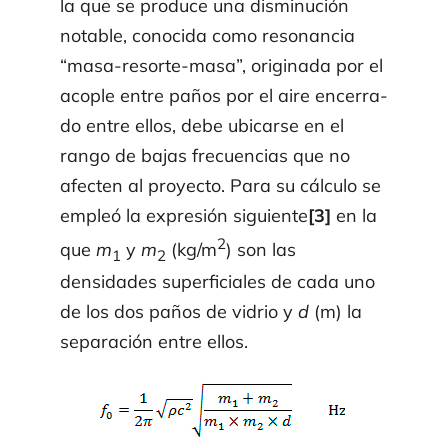
la que se produce una disminución
notable, cono­cida como resonancia
“masa-resorte-masa”, originada por el
acople entre paños por el aire en­ce­rra­
do entre ellos, debe ubicarse en el
rango de bajas frecuencias que no
afec­ten al proyecto. Para su cálculo se
empleó la expresión siguiente
[3]
en la
2
que
m
y
m
(kg/m
) son las
1
2
densidades superficiales de cada uno
de los dos paños de vidrio y
d
(m) la
separación entre ellos.