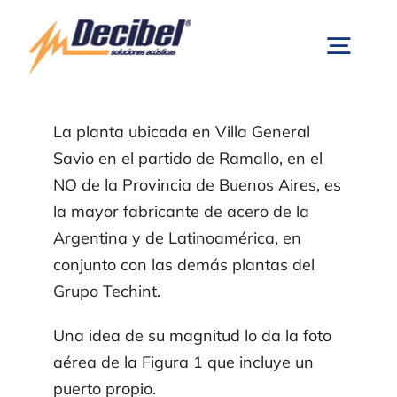
Skip
to
Togg
content
Navig
Inicio
La planta ubicada en Villa General
Savio en el partido de Ramallo, en el
NO de la Provincia de Buenos Aires, es
Paredes Móviles Acústicas
la mayor fabricante de acero de la
Argentina y de Latinoamérica, en
Control de Ruido
conjunto con las demás plantas del
Grupo Techint.
Equipos de Medición
Una idea de su magnitud lo da la foto
aérea de la Figura 1 que incluye un
Productos
puerto propio.