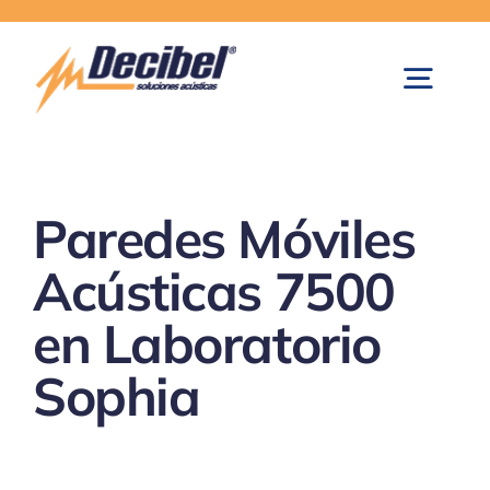
Skip
to
content
Togg
Navig
Inicio
Paredes Móviles
Paredes Móviles Acústicas
Acústicas 7500
en Laboratorio
Control de Ruido
Sophia
Equipos de Medición