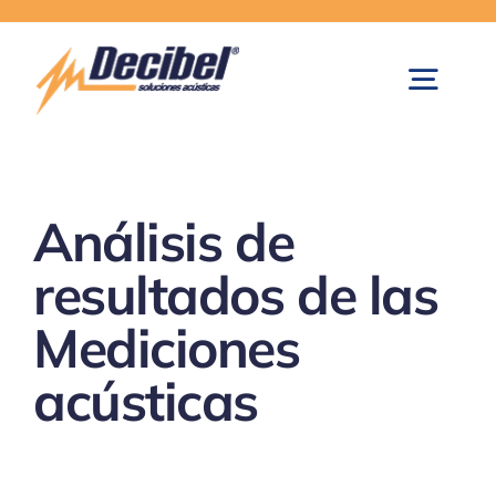
Skip
to
content
Togg
Navig
Inicio
Análisis de
Paredes Móviles Acústicas
resultados de las
Mediciones
Control de Ruido
acústicas
Equipos de Medición