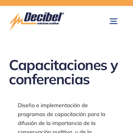
Skip
to
content
Togg
Navig
Inicio
Capacitaciones y
Paredes Móviles Acústicas
conferencias
Control de Ruido
Diseño e implementación de
Equipos de Medición
programas de capacitación para la
difusión de la importancia de la
conservación auditiva,
y de la